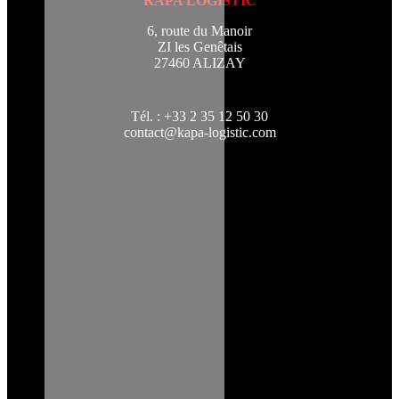
KAPA LOGISTIC
6, route du Manoir
ZI les Genêtais
27460 ALIZAY
Tél. : +33 2 35 12 50 30
contact@kapa-logistic.com