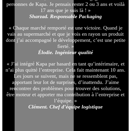
personnes de Kapa. Je pensais rester 2 ou 3 ans et voilà
17 ans que je suis là ! »
Sharzad. Responsable Packaging
« Chaque marché remporté est une victoire. Quand je
vais au supermarché et que je vois en rayon un produit
dont j’ai accompagné le développement, c’est une petite
fierté. »
Élodie. Ingénieur qualité
« J’ai intégré Kapa par hasard en tant qu’intérimaire, et
n’ai plus quitté l’entreprise. Cela fait maintenant 10 ans.
Les jours se suivent, mais ne se ressemblent pas,
apportant leur lot de surprises, d’inattendu. J’aime
rencontrer des problèmes pour trouver des solutions,
être moteur et apporter ma contribution à l’entreprise et
l’équipe. »
Clément. Chef d’équipe logistique