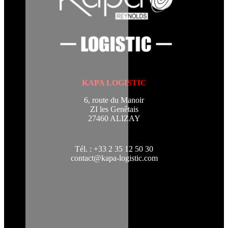
KAPA LOGISTIC
6, route du Manoir
ZI les Genêtais
27460 ALIZAY
Tél. : +33 2 35 12 50 30
contact@kapa-logistic.com